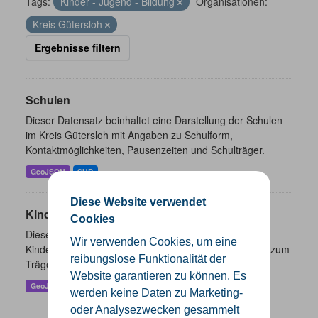
Tags:
Kinder - Jugend - Bildung
Organisationen:
Kreis Gütersloh
Ergebnisse filtern
Schulen
Dieser Datensatz beinhaltet eine Darstellung der Schulen
im Kreis Gütersloh mit Angaben zu Schulform,
Kontaktmöglichkeiten, Pausenzeiten und Schulträger.
GeoJSON
SHP
Diese Website verwendet
Kindertageseinrichtungen
Cookies
Dieser Datensatz beinhaltet die Darstellung der
Wir verwenden Cookies, um eine
Kindertagesstätten im Kreis Gütersloh sowie Angaben zum
reibungslose Funktionalität der
Träger und Kontaktinformationen.
Website garantieren zu können. Es
GeoJSON
SHP
werden keine Daten zu Marketing-
oder Analysezwecken gesammelt