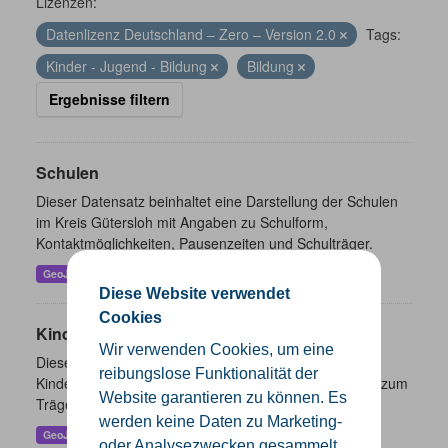
Lizenzen:
Datenlizenz Deutschland – Zero – Version 2.0
Tags:
Kinder - Jugend - Bildung
Bildung
Ergebnisse filtern
Schulen
Dieser Datensatz beinhaltet eine Darstellung der Schulen
im Kreis Gütersloh mit Angaben zu Schulform,
Kontaktmöglichkeiten, Pausenzeiten und Schulträger.
GeoJSON
SHP
Diese Website verwendet
Cookies
Kindertageseinrichtungen
Wir verwenden Cookies, um eine
Dieser Datensatz beinhaltet die Darstellung der
reibungslose Funktionalität der
Kindertagesstätten im Kreis Gütersloh sowie Angaben zum
Website garantieren zu können. Es
Träger und Kontaktinformationen.
werden keine Daten zu Marketing-
GeoJSON
SHP
oder Analysezwecken gesammelt