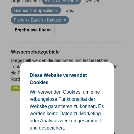
Organisationen:
Kreis Gütersloh
Lizenzen:
License Not Specified
Tags:
Planen - Bauen - Kataster
Ergebnisse filtern
Wasserschutzgebiete
Dargestellt werden die geplanten und festgesetzten
Trinkwasser- und Heilquellenschutzgebiete. Zuständig für
die Festsetzung von Wasserschutzgebieten sind in
Diese Website verwendet
Nordrhein-Westfalen...
Cookies
WMS
Wir verwenden Cookies, um eine
reibungslose Funktionalität der
Website garantieren zu können. Es
werden keine Daten zu Marketing-
oder Analysezwecken gesammelt
und gespeichert.