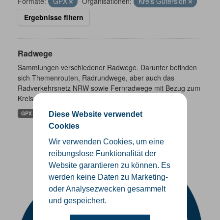
Formate:
GPX
Organisationen:
Kreis Gütersloh
Ergebnisse filtern
Radwege
Sammlungen verschiedener Radwege. Darunter befinden
sich Themenrouten, Radrundwege, aber auch das
Radverkehrsnetz NRW sowie Fernradwege mit Bezug zum
Kreis Gütersloh.
GPX
Diese Website verwendet
Cookies
Wir verwenden Cookies, um eine
reibungslose Funktionalität der
Website garantieren zu können. Es
werden keine Daten zu Marketing-
oder Analysezwecken gesammelt
und gespeichert.