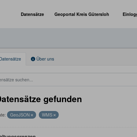
Datensätze
Geoportal Kreis Gütersloh
Einlog
Datensätze
Über uns
Datensätze gefunden
te:
GeoJSON
WMS
altungsgrenzen