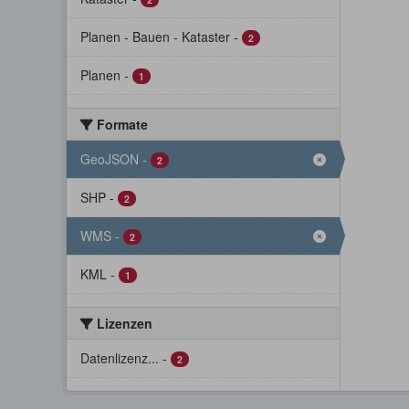
Planen - Bauen - Kataster
-
2
Planen
-
1
Formate
GeoJSON
-
2
SHP
-
2
WMS
-
2
KML
-
1
Lizenzen
Datenlizenz...
-
2