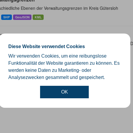
schiedliche Ebenen der Verwaltungsgrenzen im Kreis Gütersloh
SHP
GeoJSON
KML
rnetze
ten sind die Gitternetze/ Blattschnitte folgender Produkte: - DTK100 
Diese Website verwendet Cookies
Höhenfolie - DGK5 (GK3) - Kilometerquadrat (GK3)...
Wir verwenden Cookies, um eine reibungslose
SON
SHP
WMS
Funktionalität der Website garantieren zu können. Es
werden keine Daten zu Marketing- oder
Analysezwecken gesammelt und gespeichert.
OK