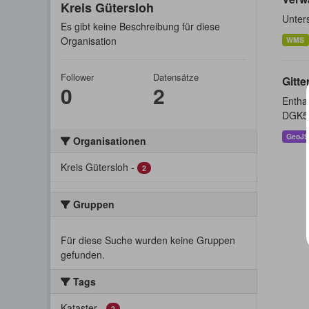
Kreis Gütersloh
Unter
Es gibt keine Beschreibung für diese
Organisation
WMS
Follower
Datensätze
Gitte
0
2
Enthal
DGK5 
GeoJ
Organisationen
Kreis Gütersloh
-
2
Gruppen
Für diese Suche wurden keine Gruppen
gefunden.
Tags
Kataster
-
2