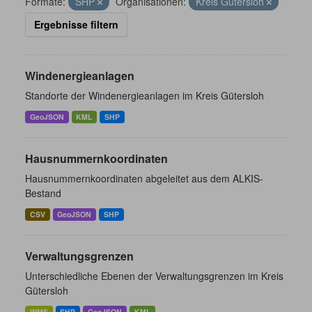
Formate:
SHP
Organisationen:
Kreis Gütersloh
Ergebnisse filtern
Windenergieanlagen
Standorte der Windenergieanlagen im Kreis Gütersloh
GeoJSON
KML
SHP
Hausnummernkoordinaten
Hausnummernkoordinaten abgeleitet aus dem ALKIS-
Bestand
CSV
GeoJSON
SHP
Verwaltungsgrenzen
Unterschiedliche Ebenen der Verwaltungsgrenzen im Kreis
Gütersloh
WMS
SHP
GeoJSON
KML