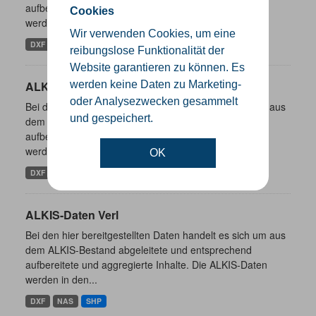
aufbereitete und aggregierte Inhalte. Die ALKIS-Daten
Cookies
werden in den...
Wir verwenden Cookies, um eine
DXF
NAS
SHP
reibungslose Funktionalität der
Website garantieren zu können. Es
ALKIS-Daten Borgholzhausen
werden keine Daten zu Marketing-
oder Analysezwecken gesammelt
Bei den hier bereitgestellten Daten handelt es sich um aus
und gespeichert.
dem ALKIS-Bestand abgeleitete und entsprechend
aufbereitete und aggregierte Inhalte. Die ALKIS-Daten
werden in den...
OK
DXF
NAS
SHP
ALKIS-Daten Verl
Bei den hier bereitgestellten Daten handelt es sich um aus
dem ALKIS-Bestand abgeleitete und entsprechend
aufbereitete und aggregierte Inhalte. Die ALKIS-Daten
werden in den...
DXF
NAS
SHP