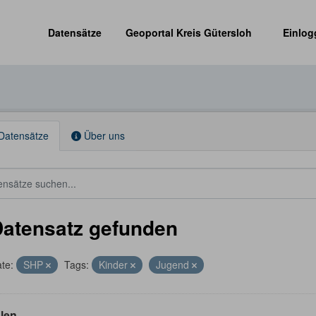
Datensätze
Geoportal Kreis Gütersloh
Einlog
Datensätze
Über uns
Datensatz gefunden
te:
SHP
Tags:
Kinder
Jugend
len