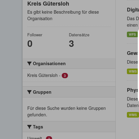
Kreis Gütersloh
Digi
Es gibt keine Beschreibung für diese
Organisation
Das Di
einen 
Follower
Datensätze
WFS
0
3
Gewä
Diese
Organisationen
WMS
Kreis Gütersloh
-
3
Phys
Gruppen
Diese
Daten 
Für diese Suche wurden keine Gruppen
gefunden.
WMS
Tags
Umwelt
-
2