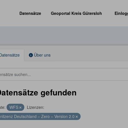
Datensätze
Geoportal Kreis Gütersloh
Einlog
Datensätze
Über uns
Datensätze gefunden
te:
WFS
Lizenzen:
nlizenz Deutschland – Zero – Version 2.0