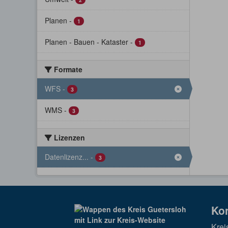
Planen
-
1
Planen - Bauen - Kataster
-
1
Formate
WFS
-
3
WMS
-
3
Lizenzen
Datenlizenz...
-
3
Ko
Krei