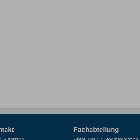
ntakt
Fachabteilung
s Gütersloh
Abteilung 4.1 Geoinformation,