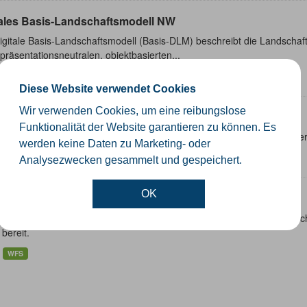
tales Basis-Landschaftsmodell NW
gitale Basis-Landschaftsmodell (Basis-DLM) beschreibt die Landschaft
präsentationsneutralen, objektbasierten...
WMS
Diese Website verwendet Cookies
Wir verwenden Cookies, um eine reibungslose
ssernetzwerk
Funktionalität der Website garantieren zu können. Es
 Dienste stellen für das INSPIRE-Thema Gewässernetz (Hydro-Netzwer
werden keine Daten zu Marketing- oder
WFS
Analysezwecken gesammelt und gespeichert.
OK
ische Gewässer
 Dienste stellen für das INSPIRE-Thema Gewässernetz (Hydro-Physi
bereit.
WFS