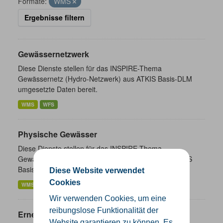
Formate:
WMS
Ergebnisse filtern
Gewässernetzwerk
Diese Dienste stellen für das INSPIRE-Thema
Gewässernetz (Hydro-Netzwerk) aus ATKIS Basis-DLM
umgesetzte Daten bereit.
WMS
WFS
Physische Gewässer
Diese Dienste stellen für das INSPIRE-Thema
Gewässernetz (Hydro-Physische Gewässer) aus ATKIS
Basis-DLM umgesetzte Daten bereit.
Diese Website verwendet
Cookies
WMS
WFS
Wir verwenden Cookies, um eine
reibungslose Funktionalität der
Erneuerbare Energien NRW
Website garantieren zu können. Es