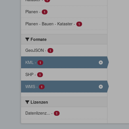
Planen
-
1
Planen - Bauen - Kataster
-
1
Formate
GeoJSON
-
1
KML
-
1
SHP
-
1
WMS
-
1
Lizenzen
Datenlizenz...
-
1