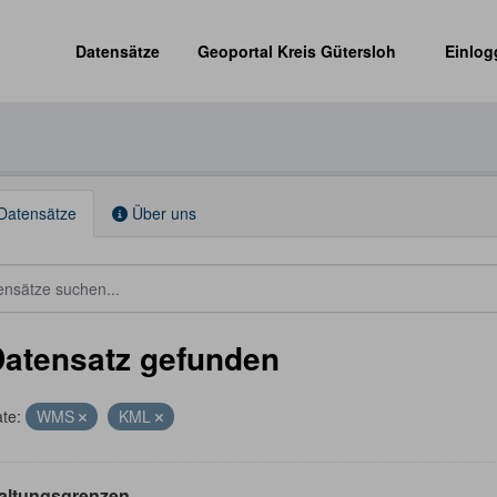
Datensätze
Geoportal Kreis Gütersloh
Einlog
Datensätze
Über uns
Datensatz gefunden
te:
WMS
KML
altungsgrenzen