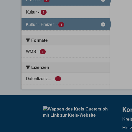
Kultur
-
1
Kultur - Freizeit
-
1
Formate
WMS
-
1
Lizenzen
Datenlizenz...
-
1
Ko
Krei
Herz