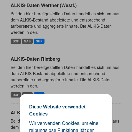
ALKIS-Daten Werther (Westf.)
Bei den hier bereitgestellten Daten handelt es sich um aus
dem ALKIS-Bestand abgeleitete und entsprechend
aufbereitete und aggregierte Inhalte. Die ALKIS-Daten
werden in den...
DXF
NAS
SHP
ALKIS-Daten Rietberg
Bei den hier bereitgestellten Daten handelt es sich um aus
dem ALKIS-Bestand abgeleitete und entsprechend
aufbereitete und aggregierte Inhalte. Die ALKIS-Daten
werden in den...
DXF
NAS
SHP
Diese Website verwendet
ALKIS-Daten Rheda-Wiedenbrück
Cookies
Bei den hier bereitgestellten Daten handelt es sich um aus
Wir verwenden Cookies, um eine
dem ALKIS-Bestand abgeleitete und entsprechend
reibungslose Funktionalität der