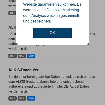
aufbereitete und aggregierte Inhalte. Die ALKIS-Daten
Website garantieren zu können. Es
werden in den...
werden keine Daten zu Marketing-
DXF
NAS
SHP
oder Analysezwecken gesammelt
und gespeichert.
ALKIS-Daten Borgholzhausen
OK
Bei den hier bereitgestellten Daten handelt es sich um aus
dem ALKIS-Bestand abgeleitete und entsprechend
aufbereitete und aggregierte Inhalte. Die ALKIS-Daten
werden in den...
DXF
NAS
SHP
ALKIS-Daten Verl
Bei den hier bereitgestellten Daten handelt es sich um aus
dem ALKIS-Bestand abgeleitete und entsprechend
aufbereitete und aggregierte Inhalte. Die ALKIS-Daten
werden in den...
DXF
NAS
SHP