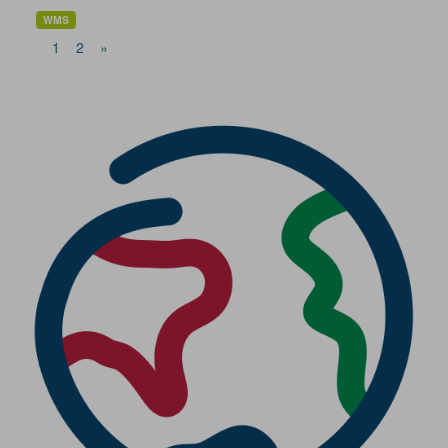
WMS
1
2
»