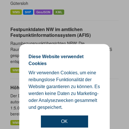
Gütersloh
WMS
SHP
GeoJSON
KML
Festpunktdaten NW im amtlichen
Festpunktinformationssystem (AFIS)
Raumbezugspunktübersichten NRW; Die
Raumbezugspunktübersichten werden aus dem in AFIS
gespeicherten Datenbestand abgeleitet. Die Aktualität
Diese Website verwendet
entspricht der AFIS-Webauskunft,...
Cookies
WMS
Wir verwenden Cookies, um eine
reibungslose Funktionalität der
Website garantieren zu können. Es
Höhenlinien und Höhenpunkte NRW
werden keine Daten zu Marketing-
Der Dienst stellt Höhenpunkte und Höhenlinien mit
oder Analysezwecken gesammelt
automatisch erzeugter Beschriftung für die Maßstäbe
und gespeichert.
1:5.000, 1:10.000, 1:25.000, 1:50.000 und 1:100.000
bereit. Die Höhenlinien...
OK
WMS