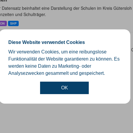
 Datensatz beinhaltet eine Darstellung der Schulen im Kreis Güterslo
nzeiten und Schulträger.
SON
SHP
ertageseinrichtungen
Diese Website verwendet Cookies
 Datensatz beinhaltet die Darstellung der Kindertagesstätten im Krei
Wir verwenden Cookies, um eine reibungslose
ktinformationen.
Funktionalität der Website garantieren zu können. Es
SON
SHP
werden keine Daten zu Marketing- oder
Analysezwecken gesammelt und gespeichert.
OK