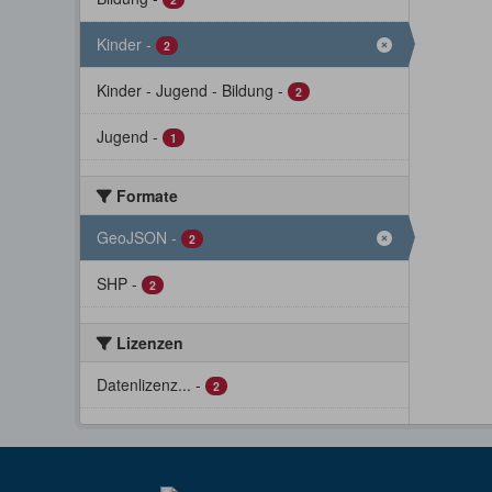
Kinder
-
2
Kinder - Jugend - Bildung
-
2
Jugend
-
1
Formate
GeoJSON
-
2
SHP
-
2
Lizenzen
Datenlizenz...
-
2