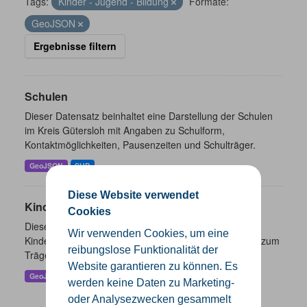
Tags:
Kinder - Jugend - Bildung
Formate:
GeoJSON
Ergebnisse filtern
Schulen
Dieser Datensatz beinhaltet eine Darstellung der Schulen
im Kreis Gütersloh mit Angaben zu Schulform,
Kontaktmöglichkeiten, Pausenzeiten und Schulträger.
GeoJSON
SHP
Diese Website verwendet
Kindertageseinrichtungen
Cookies
Dieser Datensatz beinhaltet die Darstellung der
Wir verwenden Cookies, um eine
Kindertagesstätten im Kreis Gütersloh sowie Angaben zum
reibungslose Funktionalität der
Träger und Kontaktinformationen.
Website garantieren zu können. Es
GeoJSON
SHP
werden keine Daten zu Marketing-
oder Analysezwecken gesammelt