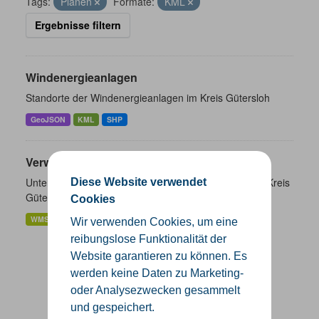
Tags:
Planen
Formate:
KML
Ergebnisse filtern
Windenergieanlagen
Standorte der Windenergieanlagen im Kreis Gütersloh
GeoJSON
KML
SHP
Verwaltungsgrenzen
Unterschiedliche Ebenen der Verwaltungsgrenzen im Kreis
Diese Website verwendet
Gütersloh
Cookies
WMS
SHP
GeoJSON
KML
Wir verwenden Cookies, um eine
reibungslose Funktionalität der
Website garantieren zu können. Es
werden keine Daten zu Marketing-
oder Analysezwecken gesammelt
und gespeichert.