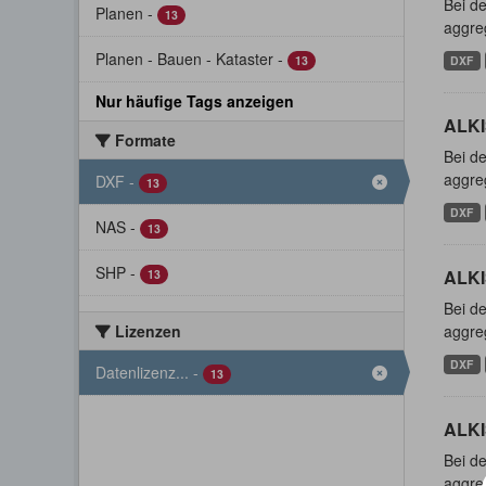
Bei de
Planen
-
13
aggreg
Planen - Bauen - Kataster
-
13
DXF
Nur häufige Tags anzeigen
ALKI
Formate
Bei de
aggreg
DXF
-
13
DXF
NAS
-
13
SHP
-
ALKI
13
Bei de
Lizenzen
aggreg
DXF
Datenlizenz...
-
13
ALKI
Bei de
aggreg