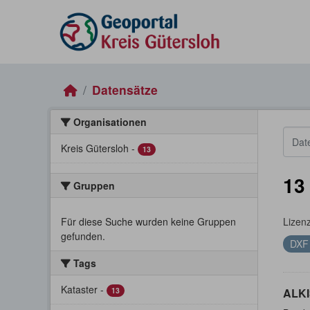
Skip to main content
Datensätze
Organisationen
Kreis Gütersloh
-
13
13
Gruppen
Für diese Suche wurden keine Gruppen
Lizen
gefunden.
DX
Tags
Kataster
-
13
ALKI