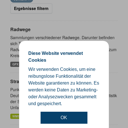
Ergebnisse filtern
Radwege
Sammlungen verschiedener Radwege. Darunter befinden
sich Themenrouten, Radrundwege, aber auch das
Radverkehrsnetz NRW sowie Fernradwege mit Bezug zum
Diese Website verwendet
Kreis Gütersloh.
Cookies
GPX
Wir verwenden Cookies, um eine
reibungslose Funktionalität der
Straßenverkehrsunfälle
Website garantieren zu können. Es
Punktgenaue Daten zu Straßenverkehrsunfällen in
werden keine Daten zu Marketing-
Deutschland. Es handelt sich um Angaben aus der Statistik
oder Analysezwecken gesammelt
der Straßenverkehrsunfälle. Diese basiert auf den
und gespeichert.
Unfallmeldungen der...
WMS
OK