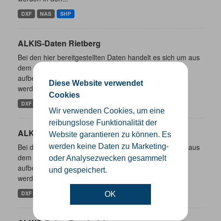
DXF
NAS
SHP
ALKIS-Daten Rietberg
Bei den hier bereitgestellten Daten handelt es sich um aus
dem ALKIS-Bestand abgeleitete und entsprechend
aufbereitete und aggregierte Inhalte. Die ALKIS-Daten
Diese Website verwendet
werden in den...
Cookies
DXF
NAS
SHP
Wir verwenden Cookies, um eine
reibungslose Funktionalität der
ALKIS-Daten Rheda-Wiedenbrück
Website garantieren zu können. Es
Bei den hier bereitgestellten Daten handelt es sich um aus
werden keine Daten zu Marketing-
dem ALKIS-Bestand abgeleitete und entsprechend
oder Analysezwecken gesammelt
aufbereitete und aggregierte Inhalte. Die ALKIS-Daten
und gespeichert.
werden in den...
DXF
NAS
SHP
OK