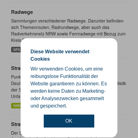
Radwege
Sammlungen verschiedener Radwege. Darunter befinden
sich Themenrouten, Radrundwege, aber auch das
Radverkehrsnetz NRW sowie Fernradwege mit Bezug zum
Kreis Gütersloh.
GPX
Diese Website verwendet
Cookies
Straßenverkehrsunfälle
Wir verwenden Cookies, um eine
reibungslose Funktionalität der
Punktgenaue Daten zu Straßenverkehrsunfällen in
Deutschland. Es handelt sich um Angaben aus der Statistik
Website garantieren zu können. Es
der Straßenverkehrsunfälle. Diese basiert auf den
werden keine Daten zu Marketing-
Unfallmeldungen der...
oder Analysezwecken gesammelt
und gespeichert.
WMS
OK
Straßennetz NRW
Der Datenbestand wird vorgehalten für die öffentlichen