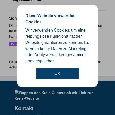
Diese Website verwendet
Schulen
Cookies
Dieser Datensatz beinhaltet eine Darstellung der Schulen
Wir verwenden Cookies, um eine
im Kreis Gütersloh mit Angaben zu Schulform,
Kontaktmöglichkeiten, Pausenzeiten und Schulträger.
reibungslose Funktionalität der
Website garantieren zu können. Es
GeoJSON
SHP
werden keine Daten zu Marketing-
oder Analysezwecken gesammelt
und gespeichert.
Es fehlen spezifische Datensätze? Wenden Sie sich bitte an einen
Administrator unter:
support.gis@kreis-guetersloh.de
OK
Kontakt