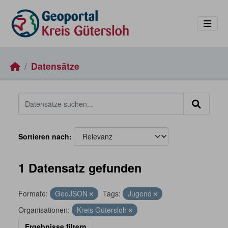
Skip to main content
Datensätze
Sortieren nach
1 Datensatz gefunden
Formate:
GeoJSON
Tags:
Jugend
Organisationen:
Kreis Gütersloh
Ergebnisse filtern