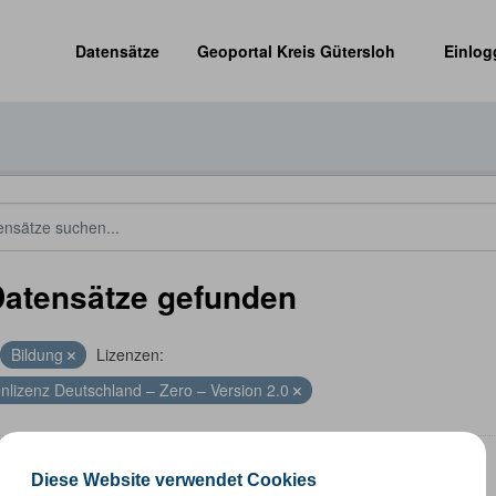
Datensätze
Geoportal Kreis Gütersloh
Einlog
Datensätze gefunden
Bildung
Lizenzen:
nlizenz Deutschland – Zero – Version 2.0
len
Diese Website verwendet Cookies