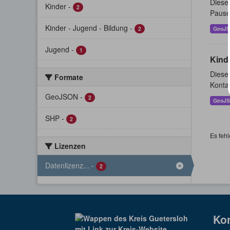
Dieser
Kinder
-
2
Pause
Kinder - Jugend - Bildung
-
2
GeoJ
Jugend
-
1
Kind
Dieser
Formate
Konta
GeoJSON
-
2
GeoJ
SHP
-
2
Es fehl
Lizenzen
Datenlizenz...
-
2
Ko