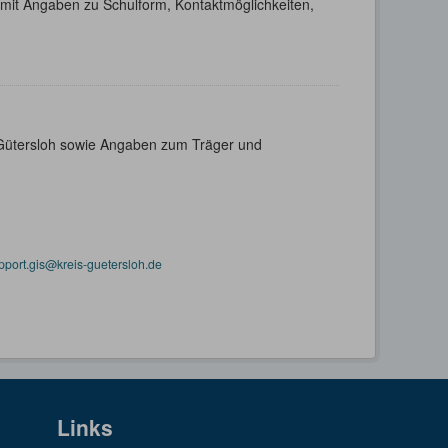
h mit Angaben zu Schulform, Kontaktmöglichkeiten,
s Gütersloh sowie Angaben zum Träger und
pport.gis@kreis-guetersloh.de
Links