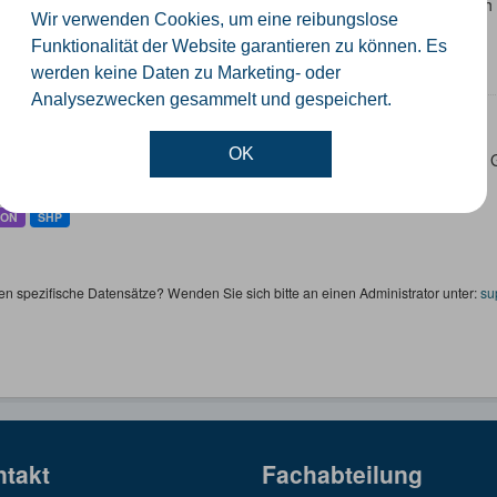
 Datensatz beinhaltet eine Darstellung der Schulen im Kreis Güterslo
Wir verwenden Cookies, um eine reibungslose
nzeiten und Schulträger.
Funktionalität der Website garantieren zu können. Es
SON
SHP
werden keine Daten zu Marketing- oder
Analysezwecken gesammelt und gespeichert.
ertageseinrichtungen
OK
 Datensatz beinhaltet die Darstellung der Kindertagesstätten im Krei
ktinformationen.
SON
SHP
en spezifische Datensätze? Wenden Sie sich bitte an einen Administrator unter:
su
ntakt
Fachabteilung