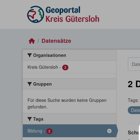
Skip to main content
Datensätze
Organisationen
Kreis Gütersloh
-
2
2 
Gruppen
Für diese Suche wurden keine Gruppen
Tags:
gefunden.
Date
Tags
Bildung
-
2
Schu