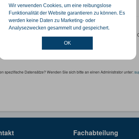
Wir verwenden Cookies, um eine reibungslose
SON
SHP
Funktionalität der Website garantieren zu können. Es
werden keine Daten zu Marketing- oder
ertageseinrichtungen
Analysezwecken gesammelt und gespeichert.
 Datensatz beinhaltet die Darstellung der Kindertagesstätten im Krei
ktinformationen.
OK
SON
SHP
en spezifische Datensätze? Wenden Sie sich bitte an einen Administrator unter:
su
ntakt
Fachabteilung