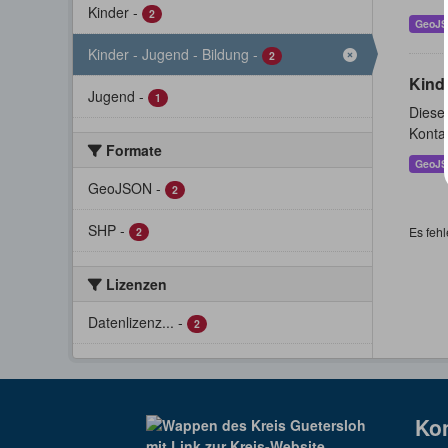
Kinder
-
2
GeoJ
Kinder - Jugend - Bildung
-
2
Kind
Jugend
-
1
Dieser
Konta
Formate
GeoJ
GeoJSON
-
2
SHP
-
Es fehl
2
Lizenzen
Datenlizenz...
-
2
Ko