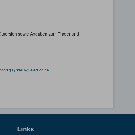
s Gütersloh sowie Angaben zum Träger und
pport.gis@kreis-guetersloh.de
Links