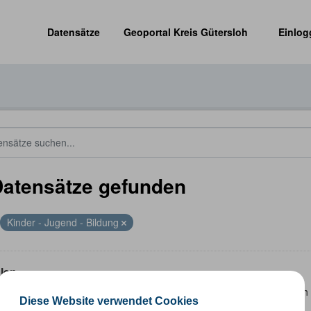
Datensätze
Geoportal Kreis Gütersloh
Einlog
Datensätze gefunden
Kinder - Jugend - Bildung
len
 Datensatz beinhaltet eine Darstellung der Schulen im Kreis Güterslo
Diese Website verwendet Cookies
nzeiten und Schulträger.