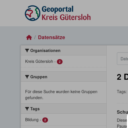
Skip to main content
Datensätze
Organisationen
Kreis Gütersloh
-
2
2 
Gruppen
Für diese Suche wurden keine Gruppen
Tags:
gefunden.
Tags
Schu
Bildung
-
Dieser
2
Pause