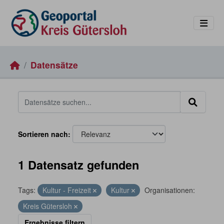
Skip to main content
Datensätze
Sortieren nach
1 Datensatz gefunden
Tags:
Kultur - Freizeit
Kultur
Organisationen:
Kreis Gütersloh
Ergebnisse filtern