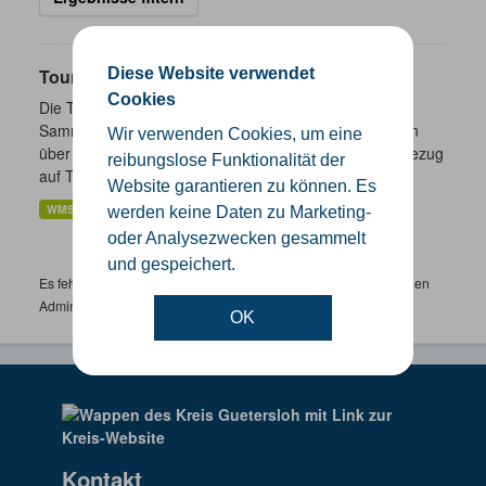
Diese Website verwendet
Touristik- und Freizeitinformationen NRW
Cookies
Die Touristik- und Freizeitinformationen NRW sind eine
Sammlung von Daten des Landes Nordrhein-Westfalen
Wir verwenden Cookies, um eine
über ausgewählte freizeitbezogene Informationen in Bezug
reibungslose Funktionalität der
auf Tourismus,...
Website garantieren zu können. Es
WMS
werden keine Daten zu Marketing-
oder Analysezwecken gesammelt
und gespeichert.
Es fehlen spezifische Datensätze? Wenden Sie sich bitte an einen
Administrator unter:
support.gis@kreis-guetersloh.de
OK
Kontakt