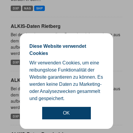
DXF
NAS
SHP
ALKIS-Daten Rietberg
Bei den hier bereitgestellten Daten handelt es sich um aus
dem ALKIS-Bestand abgeleitete und entsprechend
Diese Website verwendet
aufbereitete und aggregierte Inhalte. Die ALKIS-Daten
werden in den...
Cookies
DXF
NAS
SHP
Wir verwenden Cookies, um eine
reibungslose Funktionalität der
Website garantieren zu können. Es
ALKIS-Daten Rheda-Wiedenbrück
werden keine Daten zu Marketing-
Bei den hier bereitgestellten Daten handelt es sich um aus
oder Analysezwecken gesammelt
dem ALKIS-Bestand abgeleitete und entsprechend
und gespeichert.
aufbereitete und aggregierte Inhalte. Die ALKIS-Daten
werden in den...
OK
DXF
NAS
SHP