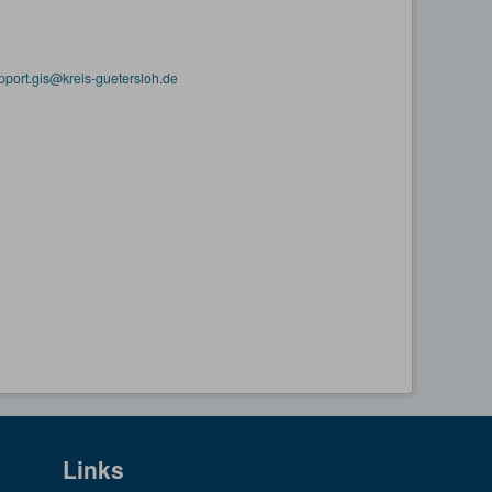
pport.gis@kreis-guetersloh.de
Links