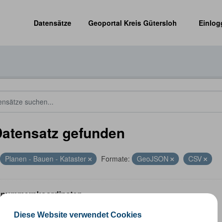
Datensätze
Geoportal Kreis Gütersloh
Einlog
Datensatz gefunden
Planen - Bauen - Kataster
Formate:
GeoJSON
CSV
nummernkoordinaten
ummernkoordinaten abgeleitet aus dem ALKIS-Bestand
Diese Website verwendet Cookies