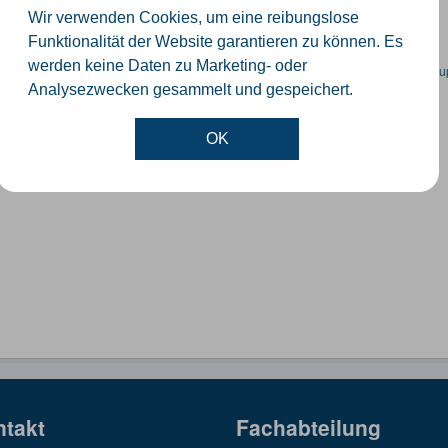
GeoJSON
SHP
Wir verwenden Cookies, um eine reibungslose
Funktionalität der Website garantieren zu können. Es
werden keine Daten zu Marketing- oder
en spezifische Datensätze? Wenden Sie sich bitte an einen Administrator unter:
su
Analysezwecken gesammelt und gespeichert.
OK
ntakt
Fachabteilung