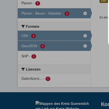
CSV
Planen
-
1
Planen - Bauen - Kataster
-
1
Es fehl
Formate
CSV
-
1
GeoJSON
-
1
SHP
-
1
Lizenzen
Datenlizenz...
-
1
Ko