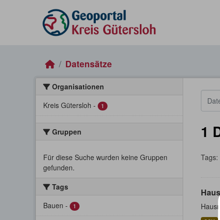
Skip to main content
Datensätze
Organisationen
Kreis Gütersloh
-
1
1 
Gruppen
Für diese Suche wurden keine Gruppen
Tags:
gefunden.
Tags
Haus
Bauen
-
Hausn
1