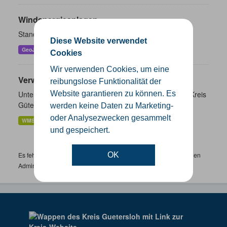
Windenergieanlagen
Standorte der Windenergieanlagen im Kreis Gütersloh
Diese Website verwendet
GeoJSON
KML
SHP
Cookies
Wir verwenden Cookies, um eine
Verwaltungsgrenzen
reibungslose Funktionalität der
Unterschiedliche Ebenen der Verwaltungsgrenzen im Kreis
Website garantieren zu können. Es
Gütersloh
werden keine Daten zu Marketing-
oder Analysezwecken gesammelt
WMS
SHP
GeoJSON
KML
und gespeichert.
Es fehlen spezifische Datensätze? Wenden Sie sich bitte an einen
OK
Administrator unter:
support.gis@kreis-guetersloh.de