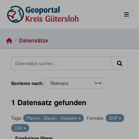
Skip to main content
Datensätze
Sortieren nach
1 Datensatz gefunden
Tags:
Planen - Bauen - Kataster
Formate:
SHP
CSV
Ergebnisse filtern