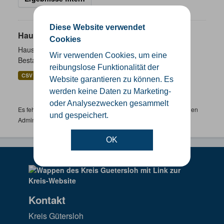
Diese Website verwendet
Hausnummernkoordinaten
Cookies
Hausnummernkoordinaten abgeleitet aus dem ALKIS-
Wir verwenden Cookies, um eine
Bestand
reibungslose Funktionalität der
CSV
GeoJSON
SHP
Website garantieren zu können. Es
werden keine Daten zu Marketing-
oder Analysezwecken gesammelt
Es fehlen spezifische Datensätze? Wenden Sie sich bitte an einen
und gespeichert.
Administrator unter:
support.gis@kreis-guetersloh.de
OK
Kontakt
Kreis Gütersloh