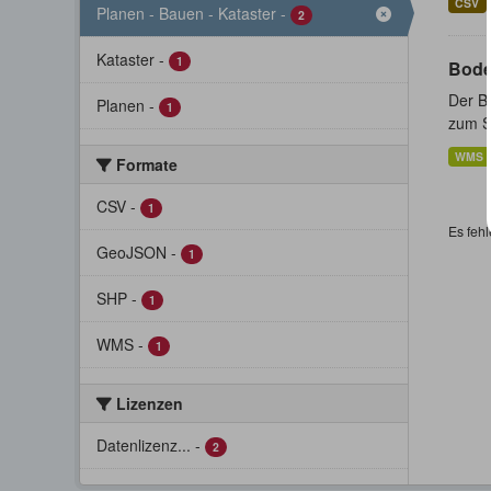
CSV
Planen - Bauen - Kataster
-
2
Kataster
-
1
Bode
Der Bo
Planen
-
1
zum St
WMS
Formate
CSV
-
1
Es fehl
GeoJSON
-
1
SHP
-
1
WMS
-
1
Lizenzen
Datenlizenz...
-
2