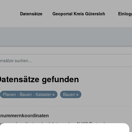
Datensätze
Geoportal Kreis Gütersloh
Einlog
Datensätze gefunden
Planen - Bauen - Kataster
Bauen
nummernkoordinaten
ummernkoordinaten abgeleitet aus dem ALKIS-Bestand