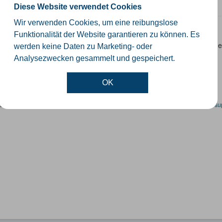
GeoJSON
SHP
Diese Website verwendet Cookies
Wir verwenden Cookies, um eine reibungslose
nrichtwerte
Funktionalität der Website garantieren zu können. Es
denrichtwert beschreibt den durchschnittlichen Lagewert für den Boden
werden keine Daten zu Marketing- oder
ichtag 01.01. ermittelt und spätestens zum...
Analysezwecken gesammelt und gespeichert.
OK
en spezifische Datensätze? Wenden Sie sich bitte an einen Administrator unter:
su