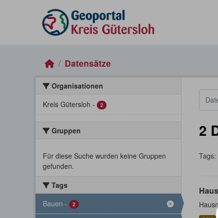
Skip to main content
Datensätze
Organisationen
Kreis Gütersloh
-
2
2 
Gruppen
Für diese Suche wurden keine Gruppen
Tags:
gefunden.
Tags
Haus
Bauen
-
Hausn
2