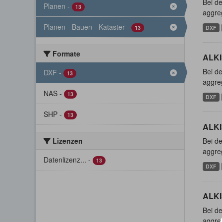
Bei de
Planen
-
13
aggreg
Planen - Bauen - Kataster
-
13
DXF
Formate
ALKI
Bei de
DXF
-
13
aggreg
NAS
-
13
DXF
SHP
-
13
ALKI
Lizenzen
Bei de
aggreg
Datenlizenz...
-
13
DXF
ALKI
Bei de
aggreg