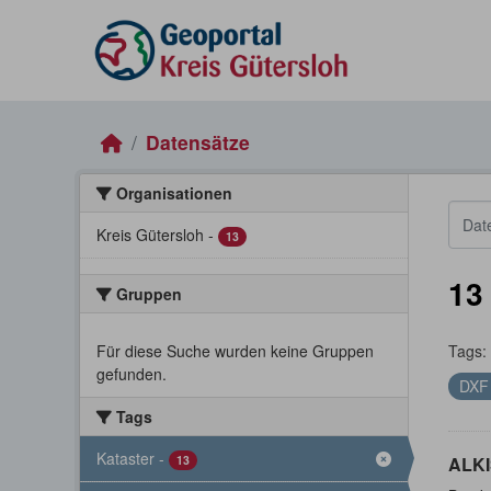
Skip to main content
Datensätze
Organisationen
Kreis Gütersloh
-
13
13
Gruppen
Für diese Suche wurden keine Gruppen
Tags:
gefunden.
DX
Tags
Kataster
-
13
ALKI