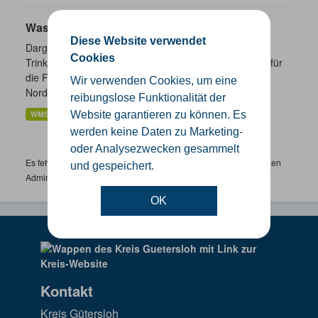
Wasserschutzgebiete
Diese Website verwendet
Dargestellt werden die geplanten und festgesetzten
Cookies
Trinkwasser- und Heilquellenschutzgebiete. Zuständig für
die Festsetzung von Wasserschutzgebieten sind in
Wir verwenden Cookies, um eine
Nordrhein-Westfalen...
reibungslose Funktionalität der
WMS
Website garantieren zu können. Es
werden keine Daten zu Marketing-
oder Analysezwecken gesammelt
Es fehlen spezifische Datensätze? Wenden Sie sich bitte an einen
und gespeichert.
Administrator unter:
support.gis@kreis-guetersloh.de
OK
Kontakt
Kreis Gütersloh