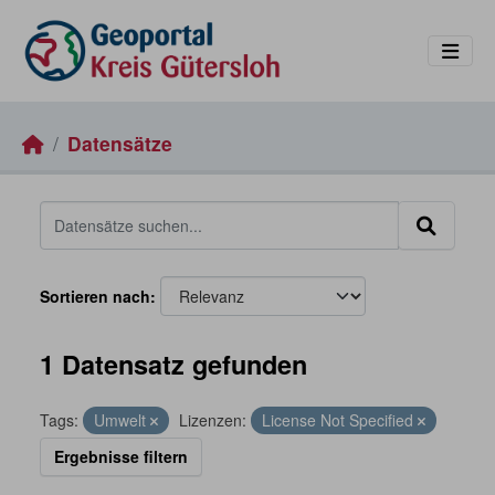
Skip to main content
Datensätze
Sortieren nach
1 Datensatz gefunden
Tags:
Umwelt
Lizenzen:
License Not Specified
Ergebnisse filtern