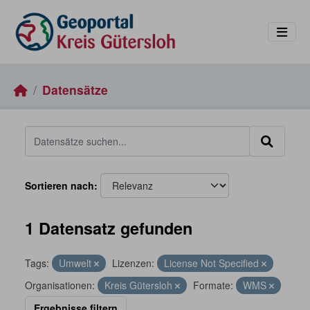
Skip to main content
Datensätze
Sortieren nach
1 Datensatz gefunden
Tags:
Umwelt
Lizenzen:
License Not Specified
Organisationen:
Kreis Gütersloh
Formate:
WMS
Ergebnisse filtern