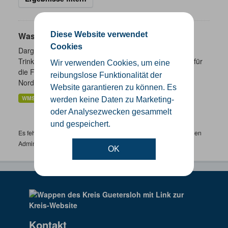
Diese Website verwendet
Wasserschutzgebiete
Cookies
Dargestellt werden die geplanten und festgesetzten
Trinkwasser- und Heilquellenschutzgebiete. Zuständig für
Wir verwenden Cookies, um eine
die Festsetzung von Wasserschutzgebieten sind in
reibungslose Funktionalität der
Nordrhein-Westfalen...
Website garantieren zu können. Es
WMS
werden keine Daten zu Marketing-
oder Analysezwecken gesammelt
und gespeichert.
Es fehlen spezifische Datensätze? Wenden Sie sich bitte an einen
Administrator unter:
support.gis@kreis-guetersloh.de
OK
Kontakt