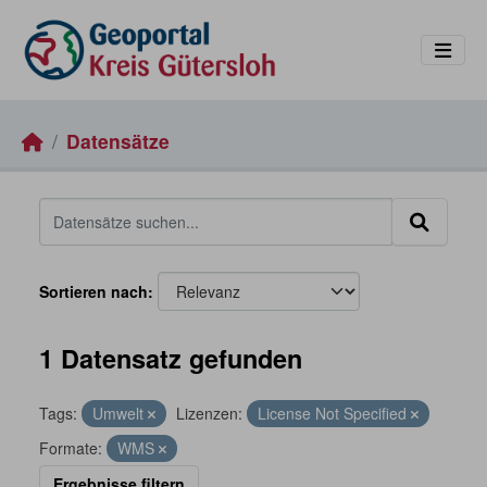
Skip to main content
Datensätze
Sortieren nach
1 Datensatz gefunden
Tags:
Umwelt
Lizenzen:
License Not Specified
Formate:
WMS
Ergebnisse filtern