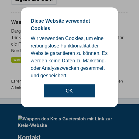
Diese Website verwendet
Wasserschutzgebiete
Cookies
Dargestellt werden die geplanten und festgesetzten
Trinkwasser- und Heilquellenschutzgebiete. Zuständig für
Wir verwenden Cookies, um eine
die Festsetzung von Wasserschutzgebieten sind in
reibungslose Funktionalität der
Nordrhein-Westfalen...
Website garantieren zu können. Es
WMS
werden keine Daten zu Marketing-
oder Analysezwecken gesammelt
und gespeichert.
Es fehlen spezifische Datensätze? Wenden Sie sich bitte an einen
Administrator unter:
support.gis@kreis-guetersloh.de
OK
Kontakt