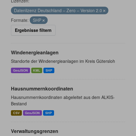
Lizenzen:
Datenlizenz Deutschland – Zero – Version 2.0
Formate:
SHP
Ergebnisse filtern
Windenergieanlagen
Standorte der Windenergieanlagen im Kreis Gütersloh
GeoJSON
KML
SHP
Hausnummernkoordinaten
Hausnummernkoordinaten abgeleitet aus dem ALKIS-
Bestand
CSV
GeoJSON
SHP
Verwaltungsgrenzen