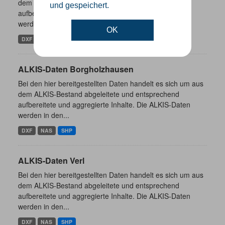
dem ALKIS-Bestand abgeleitete und entsprechend
und gespeichert.
aufbereitete und aggregierte Inhalte. Die ALKIS-Daten
werden in den...
OK
DXF
NAS
SHP
ALKIS-Daten Borgholzhausen
Bei den hier bereitgestellten Daten handelt es sich um aus
dem ALKIS-Bestand abgeleitete und entsprechend
aufbereitete und aggregierte Inhalte. Die ALKIS-Daten
werden in den...
DXF
NAS
SHP
ALKIS-Daten Verl
Bei den hier bereitgestellten Daten handelt es sich um aus
dem ALKIS-Bestand abgeleitete und entsprechend
aufbereitete und aggregierte Inhalte. Die ALKIS-Daten
werden in den...
DXF
NAS
SHP