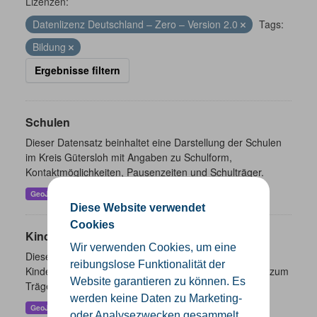
Lizenzen:
Datenlizenz Deutschland – Zero – Version 2.0
Tags:
Bildung
Ergebnisse filtern
Schulen
Dieser Datensatz beinhaltet eine Darstellung der Schulen
im Kreis Gütersloh mit Angaben zu Schulform,
Kontaktmöglichkeiten, Pausenzeiten und Schulträger.
GeoJSON
SHP
Diese Website verwendet
Cookies
Kindertageseinrichtungen
Wir verwenden Cookies, um eine
Dieser Datensatz beinhaltet die Darstellung der
reibungslose Funktionalität der
Kindertagesstätten im Kreis Gütersloh sowie Angaben zum
Website garantieren zu können. Es
Träger und Kontaktinformationen.
werden keine Daten zu Marketing-
GeoJSON
SHP
oder Analysezwecken gesammelt