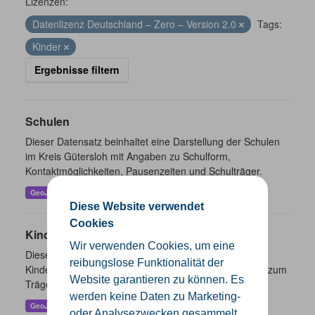
Lizenzen:
Datenlizenz Deutschland – Zero – Version 2.0
Tags:
Kinder
Ergebnisse filtern
Schulen
Dieser Datensatz beinhaltet eine Darstellung der Schulen
im Kreis Gütersloh mit Angaben zu Schulform,
Kontaktmöglichkeiten, Pausenzeiten und Schulträger.
GeoJSON
SHP
Diese Website verwendet
Cookies
Kindertageseinrichtungen
Wir verwenden Cookies, um eine
Dieser Datensatz beinhaltet die Darstellung der
reibungslose Funktionalität der
Kindertagesstätten im Kreis Gütersloh sowie Angaben zum
Website garantieren zu können. Es
Träger und Kontaktinformationen.
werden keine Daten zu Marketing-
GeoJSON
SHP
oder Analysezwecken gesammelt