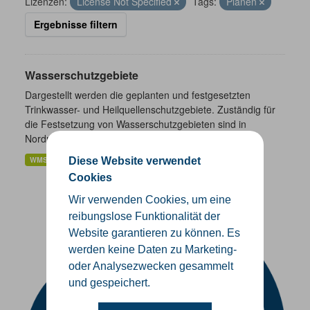
Lizenzen:
License Not Specified
Tags:
Planen
Ergebnisse filtern
Wasserschutzgebiete
Dargestellt werden die geplanten und festgesetzten
Trinkwasser- und Heilquellenschutzgebiete. Zuständig für
die Festsetzung von Wasserschutzgebieten sind in
Nordrhein-Westfalen...
WMS
Diese Website verwendet
Cookies
Wir verwenden Cookies, um eine
reibungslose Funktionalität der
Website garantieren zu können. Es
werden keine Daten zu Marketing-
oder Analysezwecken gesammelt
und gespeichert.