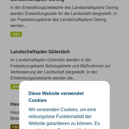
In der Entwicklungszielekarte des Landschaftsplans Osning
werden Entwicklungsziele für die Landschaft dargestellt. In
der Festsetzungskarte des Landschaftsplans Osning
werden...
WMS
Landschaftsplan Gütersloh
Im Landschaftsplan Gütersloh werden in der
Festsetzungskarte Schutzgebiete und Maßnahmen zur
Verbesserung der Landschaft dargestellt. In der
Entwicklungszielekarte werden die...
WMS
Diese Website verwendet
Cookies
Hausnummernkoordinaten
Wir verwenden Cookies, um eine
Hausnummernkoordinaten abgeleitet aus dem ALKIS-
reibungslose Funktionalität der
Bestand
Website garantieren zu können. Es
CSV
GeoJSON
SHP