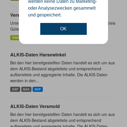
werden keine Daten zu Marketing-
oder Analysezwecken gesammelt
Verwaltungsgrenzen
und gespeichert.
Unterschiedliche Ebenen der Verwaltungsgrenzen im Kreis
Gütersloh
OK
WMS
SHP
GeoJSON
KML
ALKIS-Daten Harsewinkel
Bei den hier bereitgestellten Daten handelt es sich um aus
dem ALKIS-Bestand abgeleitete und entsprechend
aufbereitete und aggregierte Inhalte. Die ALKIS-Daten
werden in den...
DXF
NAS
SHP
ALKIS-Daten Versmold
Bei den hier bereitgestellten Daten handelt es sich um aus
dem ALKIS-Bestand abgeleitete und entsprechend
aufbereitete und aggregierte Inhalte. Die ALKIS-Daten