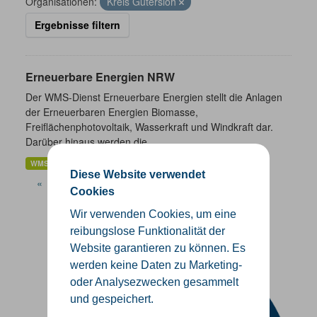
Organisationen:
Kreis Gütersloh
Ergebnisse filtern
Erneuerbare Energien NRW
Der WMS-Dienst Erneuerbare Energien stellt die Anlagen
der Erneuerbaren Energien Biomasse,
Freiflächenphotovoltaik, Wasserkraft und Windkraft dar.
Darüber hinaus werden die...
WMS
Diese Website verwendet
«
1
2
3
Cookies
Wir verwenden Cookies, um eine
reibungslose Funktionalität der
Website garantieren zu können. Es
werden keine Daten zu Marketing-
oder Analysezwecken gesammelt
und gespeichert.