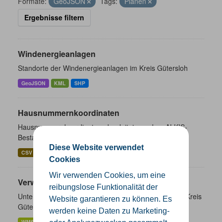
Formate:
GeoJSON
Tags:
Planen
Ergebnisse filtern
Windenergieanlagen
Standorte der Windenergieanlagen im Kreis Gütersloh
GeoJSON
KML
SHP
Hausnummernkoordinaten
Hausnummernkoordinaten abgeleitet aus dem ALKIS-
Bestand
Diese Website verwendet
CSV
GeoJSON
SHP
Cookies
Wir verwenden Cookies, um eine
Verwaltungsgrenzen
reibungslose Funktionalität der
Unterschiedliche Ebenen der Verwaltungsgrenzen im Kreis
Website garantieren zu können. Es
Gütersloh
werden keine Daten zu Marketing-
WMS
SHP
GeoJSON
KML