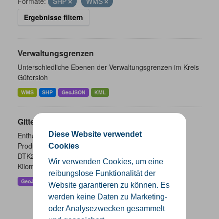
Formate:
SHP
WMS
Ergebnisse filtern
Verwaltungsgrenzen
Unterschiedliche Ebenen der Verwaltungsgrenzen im Kreis
Gütersloh
WMS
SHP
GeoJSON
KML
Gitternetze
Diese Website verwendet
Enthalten sind die Gitternetze/ Blattschnitte folgender
Produkte: - DTK100 - DTK50 - TK25 (Meßtischblatt) -
Cookies
DTK25 - DOP10 - DGK5 Höhenfolie - DGK5 (GK3) -
Wir verwenden Cookies, um eine
Kilometerquadrat (GK3)...
reibungslose Funktionalität der
GeoJSON
SHP
WMS
Website garantieren zu können. Es
werden keine Daten zu Marketing-
oder Analysezwecken gesammelt