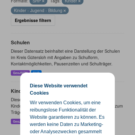
Formate:
SHP
Tags:
Kinder
Kinder - Jugend - Bildung
Ergebnisse filtern
Schulen
Dieser Datensatz beinhaltet eine Darstellung der Schulen
im Kreis Gütersloh mit Angaben zu Schulform,
Kontaktmöglichkeiten, Pausenzeiten und Schulträger.
GeoJSON
SHP
Diese Website verwendet
Kindertageseinrichtungen
Cookies
Dieser Datensatz beinhaltet die Darstellung der
Wir verwenden Cookies, um eine
Kindertagesstätten im Kreis Gütersloh sowie Angaben zum
reibungslose Funktionalität der
Träger und Kontaktinformationen.
Website garantieren zu können. Es
GeoJSON
SHP
werden keine Daten zu Marketing-
oder Analysezwecken gesammelt