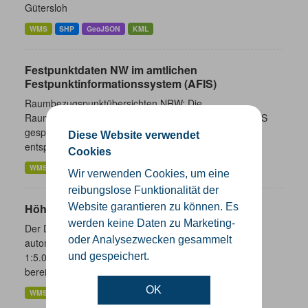
Gütersloh
WMS
SHP
GeoJSON
KML
Festpunktdaten NW im amtlichen
Festpunktinformationssystem (AFIS)
Raumbezugspunktübersichten NRW; Die
Raumbezugspunktübersichten werden aus dem in AFIS
gespeicherten Datenbestand abgeleitet. Die Aktualität
Diese Website verwendet
entspricht der AFIS-Webauskunft,...
Cookies
WMS
Wir verwenden Cookies, um eine
reibungslose Funktionalität der
Website garantieren zu können. Es
Höhenlinien und Höhenpunkte NRW
werden keine Daten zu Marketing-
Der Dienst stellt Höhenpunkte und Höhenlinien mit
oder Analysezwecken gesammelt
automatisch erzeugter Beschriftung für die Maßstäbe
und gespeichert.
1:5.000, 1:10.000, 1:25.000, 1:50.000 und 1:100.000
bereit. Die Höhenlinien...
OK
WMS