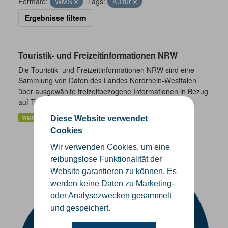
Formate:
WMS
Tags:
Kultur
Ergebnisse filtern
Touristik- und Freizeitinformationen NRW
Die Touristik- und Freizeitinformationen NRW sind eine
Sammlung von Daten des Landes Nordrhein-Westfalen
über ausgewählte freizeitbezogene Informationen in Bezug
auf Tourismus,...
WMS
Diese Website verwendet
Cookies
Wir verwenden Cookies, um eine
reibungslose Funktionalität der
Website garantieren zu können. Es
werden keine Daten zu Marketing-
oder Analysezwecken gesammelt
und gespeichert.