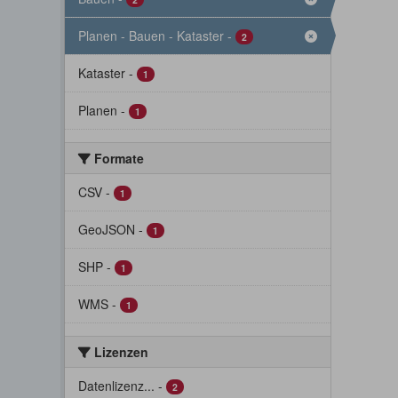
Planen - Bauen - Kataster
-
2
Kataster
-
1
Planen
-
1
Formate
CSV
-
1
GeoJSON
-
1
SHP
-
1
WMS
-
1
Lizenzen
Datenlizenz...
-
2