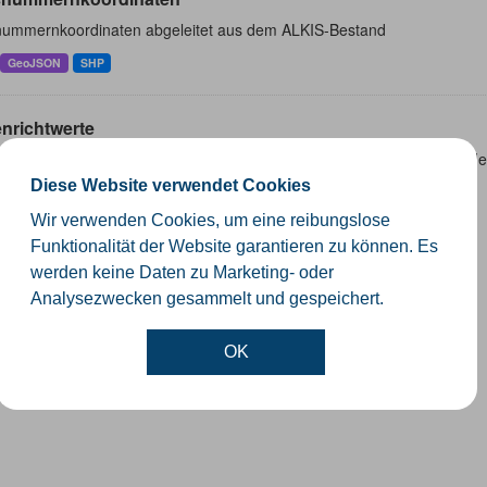
ummernkoordinaten abgeleitet aus dem ALKIS-Bestand
GeoJSON
SHP
nrichtwerte
denrichtwert beschreibt den durchschnittlichen Lagewert für den Boden
ichtag 01.01. ermittelt und spätestens zum...
Diese Website verwendet Cookies
Wir verwenden Cookies, um eine reibungslose
Funktionalität der Website garantieren zu können. Es
werden keine Daten zu Marketing- oder
Analysezwecken gesammelt und gespeichert.
OK