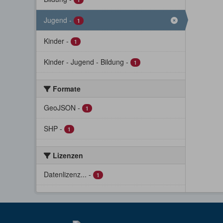
Jugend
-
1
Kinder
-
1
Kinder - Jugend - Bildung
-
1
Formate
GeoJSON
-
1
SHP
-
1
Lizenzen
Datenlizenz...
-
1