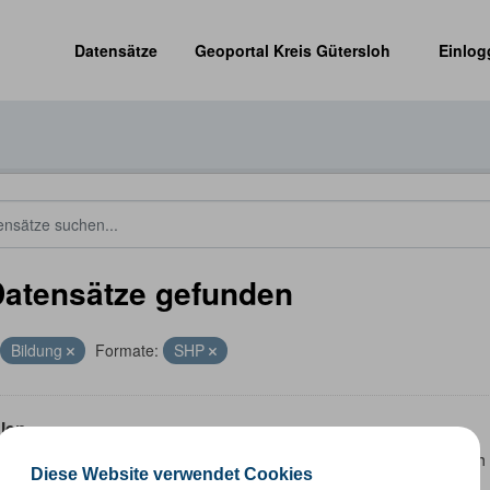
Datensätze
Geoportal Kreis Gütersloh
Einlog
Datensätze gefunden
Bildung
Formate:
SHP
len
 Datensatz beinhaltet eine Darstellung der Schulen im Kreis Güterslo
Diese Website verwendet Cookies
nzeiten und Schulträger.