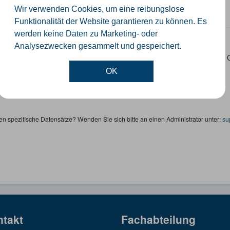
Wir verwenden Cookies, um eine reibungslose
SON
SHP
Funktionalität der Website garantieren zu können. Es
werden keine Daten zu Marketing- oder
ertageseinrichtungen
Analysezwecken gesammelt und gespeichert.
 Datensatz beinhaltet die Darstellung der Kindertagesstätten im Krei
ktinformationen.
OK
SON
SHP
en spezifische Datensätze? Wenden Sie sich bitte an einen Administrator unter:
su
ntakt
Fachabteilung