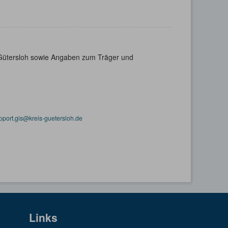
s Gütersloh sowie Angaben zum Träger und
pport.gis@kreis-guetersloh.de
Links