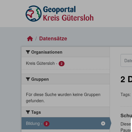
Skip to main content
Datensätze
Organisationen
Kreis Gütersloh
-
2
2 
Gruppen
Für diese Suche wurden keine Gruppen
Tags:
gefunden.
Tags
Schu
Bildung
-
Dieser
2
Pause