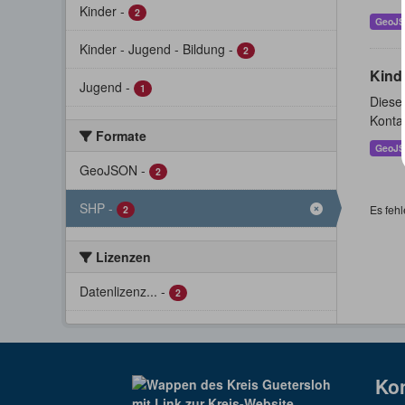
Kinder
-
2
GeoJ
Kinder - Jugend - Bildung
-
2
Kind
Jugend
-
1
Dieser
Konta
Formate
GeoJ
GeoJSON
-
2
SHP
-
Es fehl
2
Lizenzen
Datenlizenz...
-
2
Ko