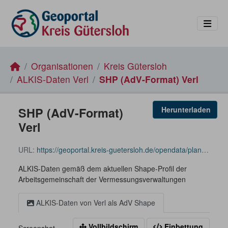
Skip to main content
Organisationen
Kreis Gütersloh
ALKIS-Daten Verl
SHP (AdV-Format) Verl
SHP (AdV-Format)
Herunterladen
Verl
URL:
https://geoportal.kreis-guetersloh.de/opendata/planen_bauen_kataster/ALKIS_Verl_EPSG25832_SHAPE.zip
ALKIS-Daten gemäß dem aktuellen Shape-Profil der
Arbeitsgemeinschaft der Vermessungsverwaltungen
ALKIS-Daten von Verl als AdV Shape
Vollbildschirm
Einbettung