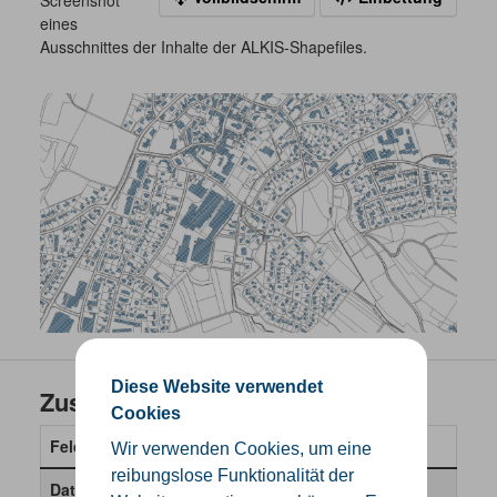
Screenshot
eines
Ausschnittes der Inhalte der ALKIS-Shapefiles.
Diese Website verwendet
Zusätzliche Informationen
Cookies
Feld
Wert
Wir verwenden Cookies, um eine
reibungslose Funktionalität der
Daten wurden zuletzt
8. Mai 2026