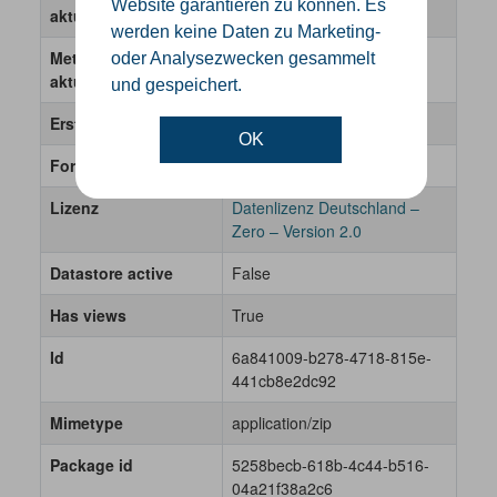
Website garantieren zu können. Es
aktualisiert
werden keine Daten zu Marketing-
Metadaten zuletzt
11. April 2024
oder Analysezwecken gesammelt
aktualisiert
und gespeichert.
Erstellt
26. Oktober 2023
OK
Format
SHP
Lizenz
Datenlizenz Deutschland –
Zero – Version 2.0
Datastore active
False
Has views
True
Id
6a841009-b278-4718-815e-
441cb8e2dc92
Mimetype
application/zip
Package id
5258becb-618b-4c44-b516-
04a21f38a2c6