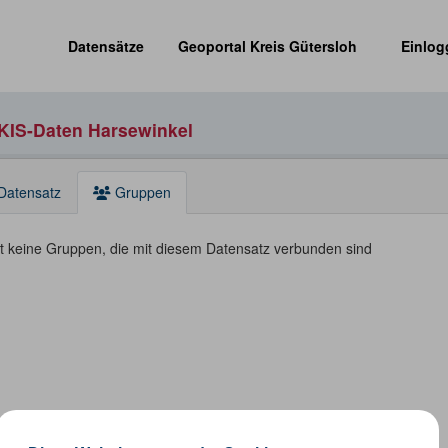
Datensätze
Geoportal Kreis Gütersloh
Einlog
KIS-Daten Harsewinkel
Datensatz
Gruppen
bt keine Gruppen, die mit diesem Datensatz verbunden sind